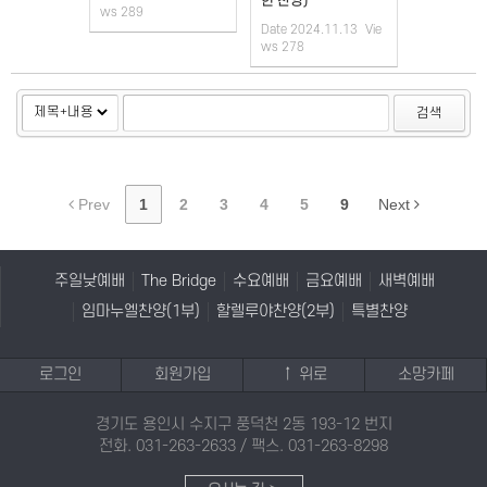
헌 찬양)
ws
289
Date
2024.11.13
Vie
ws
278
검색
Prev
1
2
3
4
5
9
Next
주일낮예배
The Bridge
수요예배
금요예배
새벽예배
임마누엘찬양(1부)
할렐루야찬양(2부)
특별찬양
로그인
회원가입
↑ 위로
소망카페
경기도 용인시 수지구 풍덕천 2동 193-12 번지
전화. 031-263-2633 / 팩스. 031-263-8298