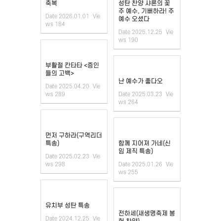
축복
성탄 찬양 샤론의 꽃
주 예수, 기뻐하라! 주
Date
2026.01.01
Vie
예수 오셨다
ws
184
Date
2025.12.25
Vie
ws
190
부활절 칸타타 <증인
들의 고백>
난 예수가 좋다오
Date
2025.04.20
Vie
ws
289
Date
2025.03.23
Vie
ws
264
먼저 구하라(구역리더
특송)
함께 지어져 가네(신
임 제직 특송)
Date
2025.02.23
Vie
ws
298
Date
2025.01.26
Vie
ws
255
유치부 성탄 특송
전하세(새생명축제 봉
Date
2024.12.25
Vie