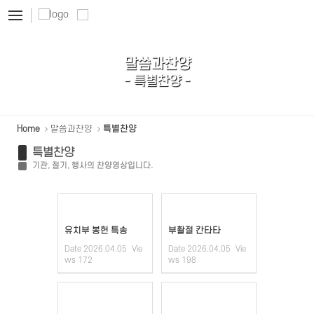
Sketchbook5, 스케치북5
Sketchbook5, 스케치북5
말씀과찬양
- 특별찬양 -
Home
말씀과찬양
특별찬양
특별찬양
기관, 절기, 행사의 찬양영상입니다.
유치부 봉헌 특송
부활절 칸타타
Date
2026.04.05
Vie
Date
2026.04.05
Vie
ws
172
ws
198